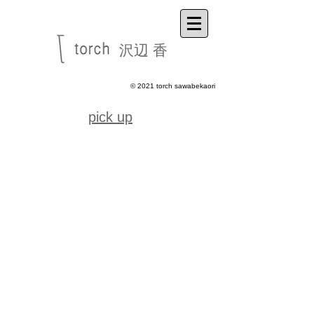
沢辺 香
​© 2021 torch sawabekaori
pick up